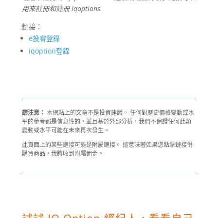
用來註冊和註冊
iqoptions
.
鏈接：
e投睿登錄
iqoption登錄
請注意：
本網站上的文章不是投資建議。 任何對歷史價格變動或水
平的參考都是信息性的，並且基於外部分析，我們不保證任何此類
變動或水平可能在未來再次發生。
此頁面上的某些鏈接可能是附屬鏈接。 這意味著如果您點擊鏈接併
購買商品，我將收到附屬佣金。
試試 IQ Option 經紀人，看看自己