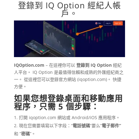
登錄到 IQ Option 經紀人帳
戶。
IQOption.com
– 在這裡你可以
登錄到
IQ Option
經紀
人平台。
IQ Option
是最值得信賴和成熟的外匯經紀商之
一。 從這裡您可以登錄官方網站 (iqoption.com)。 快捷
方便。
如果您想登錄桌面和移動應用
程序，只需 5 個步驟：
打開 iqoption.com 網站或 Android/iOS 應用程序。
現在您需要填寫以下字段：“
電話號碼
“要么”
電子郵件”
和 ”
密碼
”。