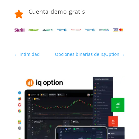
Cuenta demo gratis

←
intimidad
Opciones binarias de IQOption
→